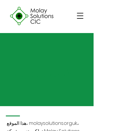
الأحكام والشروط
هذا الموقع، molaysolutions.org.uk،