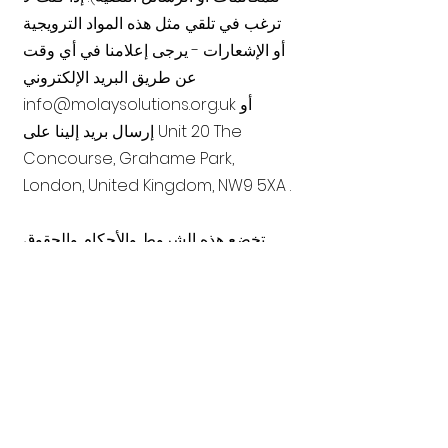
ترغب في تلقي مثل هذه المواد الترويجية
أو الإشعارات - يرجى إعلامنا في أي وقت
عن طريق البريد الإلكتروني
أو
info@molaysolutions.org.uk
إرسال بريد إلينا على Unit 20 The
Concourse, Grahame Park,
London, United Kingdom, NW9 5XA .
تخضع هذه الشروط والأحكام والحقوق
والتعويضات المنصوص عليها بموجب هذه
الاتفاقية وأي وجميع المطالبات والنزاعات
المتعلقة بهذه الاتفاقية و/أو الخدمات،
وتفسر بموجبها وتنفذ من جميع النواحي
فقط وحصريًا وفقًا للقوانين الموضوعية
الداخلية. للمملكة المتحدة لبريطانيا
العظمى وأيرلندا الشمالية، بغض النظر عن